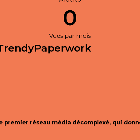
0
Vues par mois
heTrendyPaperwork
 le premier réseau média décomplexé, qui donn