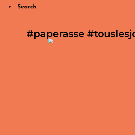
Search
#paperasse #touslesj